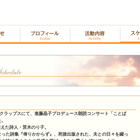
六本木クラップスにて、進藤晶子プロデュース朗読コンサート「ことば
た。
を迎えた詩人・茨木のり子。
なった詩集『倚りかからず』、死後出版された、夫との日々を綴っ