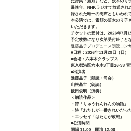
た詩集『歳月』など、茨木のり
最晩年、NHKラジオで放送され
録された唯一の肉声ともいわれ
本公演では、素顔の茨木のり子
いただきます。
チケットの受付は、2026年7月
予定枚数になり次第受付終了と
進藤晶子プロデュース朗読コン
■日程：2026年11月29日（日）
■会場：六本木クラップス
東京都港区六本木3丁目16-33 青
■出演者
進藤晶子（朗読・司会）
山根基世（朗読）
飯田俊明（演奏）
＜朗読作品＞
・詩「りゅうれんれんの物語」
・詩「わたしが一番きれいだっ
・エッセイ「はたちが敗戦」
■公演時間
開場 11:00 開演 12:00