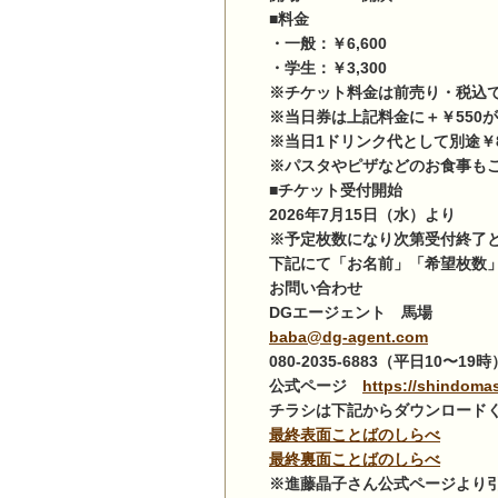
■料金
・一般：￥6,600
・学生：￥3,300
※チケット料金は前売り・税込
※当日券は上記料金に＋￥550
※当日1ドリンク代として別途￥
※パスタやピザなどのお食事も
■チケット受付開始
2026年7月15日（水）より
※予定枚数になり次第受付終了
下記にて「お名前」「希望枚数
お問い合わせ
DGエージェント 馬場
baba@dg-agent.com
080-2035-6883（平日10〜19時
公式ページ
https://shindomas
チラシは下記からダウンロード
最終表面ことばのしらべ
最終裏面ことばのしらべ
※進藤晶子さん公式ページより